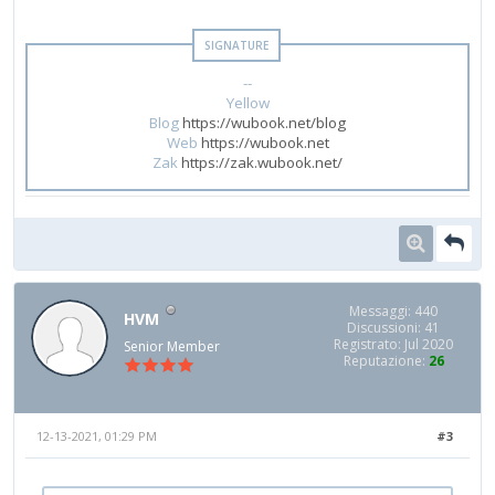
--
Yellow
Blog
https://wubook.net/blog
Web
https://wubook.net
Zak
https://zak.wubook.net/
Messaggi: 440
HVM
Discussioni: 41
Registrato: Jul 2020
Senior Member
Reputazione:
26
12-13-2021, 01:29 PM
#3