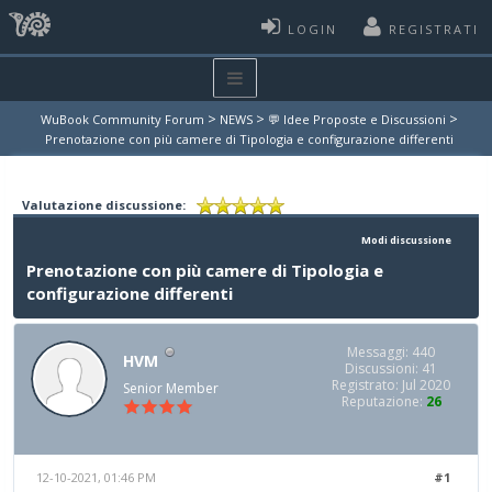
LOGIN
REGISTRATI
>
>
>
WuBook Community Forum
NEWS
💬 Idee Proposte e Discussioni
Prenotazione con più camere di Tipologia e configurazione differenti
Valutazione discussione:
Modi discussione
Prenotazione con più camere di Tipologia e
configurazione differenti
Messaggi: 440
HVM
Discussioni: 41
Registrato: Jul 2020
Senior Member
Reputazione:
26
12-10-2021, 01:46 PM
#1