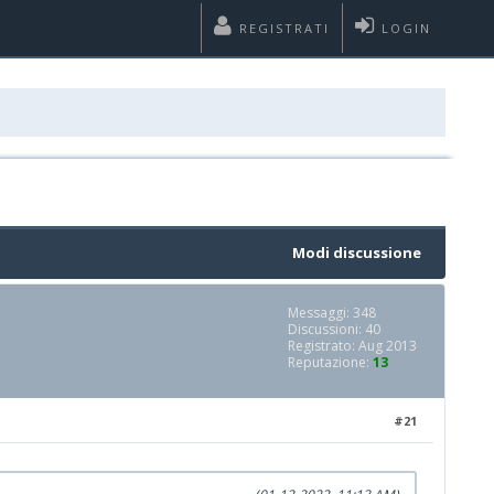
REGISTRATI
LOGIN
Modi discussione
Messaggi: 348
Discussioni: 40
Registrato: Aug 2013
Reputazione:
13
#21