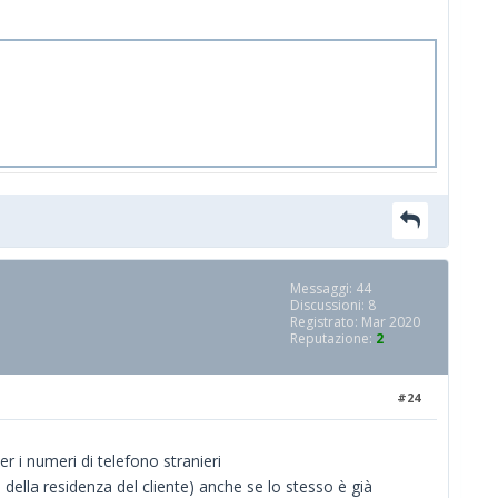
Messaggi: 44
Discussioni: 8
Registrato: Mar 2020
Reputazione:
2
#24
 i numeri di telefono stranieri
 della residenza del cliente) anche se lo stesso è già