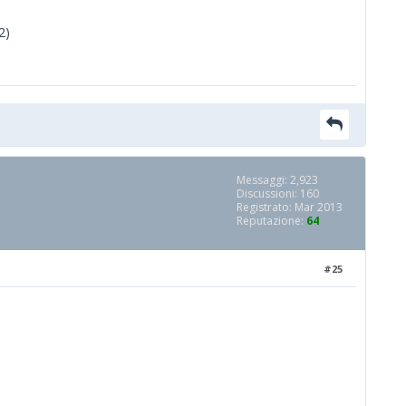
2)
Messaggi: 2,923
Discussioni: 160
Registrato: Mar 2013
Reputazione:
64
#25