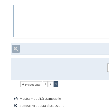
(current)
1
2
3
Precedente
Mostra modalità stampabile
Sottoscrivi questa discussione