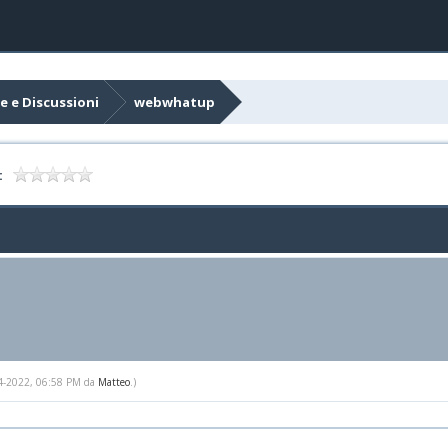
e e Discussioni
webwhatup
:
-14-2022, 06:58 PM da
Matteo
.)