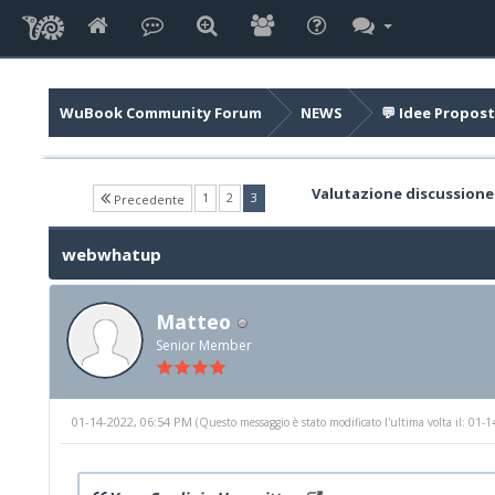
WuBook Community Forum
NEWS
💬 Idee Propost
Valutazione discussione
(current)
1
2
3
Precedente
webwhatup
Matteo
Senior Member
01-14-2022, 06:54 PM
(Questo messaggio è stato modificato l'ultima volta il: 01