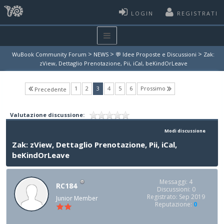
LOGIN
REGISTRATI
>
>
>
WuBook Community Forum
NEWS
💬 Idee Proposte e Discussioni
Zak:
zView, Dettaglio Prenotazione, Pii, iCal, beKindOrLeave
(current)
1
2
3
4
5
6
Prossimo
Precedente
Valutazione discussione:
Modi discussione
Zak: zView, Dettaglio Prenotazione, Pii, iCal,
beKindOrLeave
Messaggi: 4
RC184
Discussioni: 0
Registrato: Sep 2019
Junior Member
Reputazione:
0