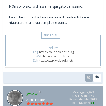
NOn sono sicuro di essermi spiegato benissimo.
Fa anche conto che fare una nota di credito totale e
rifatturare e' una via semplice e pulita.
--
Yellow
Blog
https://wubook.net/blog
Web
https://wubook.net
Zak
https://zak.wubook.net/
Messaggi: 2,923
yellow
Discussioni: 160
Registrato: Mar 2013
Administrator
Reputazione:
64