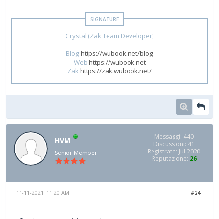
Crystal (Zak Team Developer)
Blog
https://wubook.net/blog
Web
https://wubook.net
Zak
https://zak.wubook.net/
Messaggi: 440
HVM
Discussioni: 41
Registrato: Jul 2020
Senior Member
Reputazione:
26
11-11-2021, 11:20 AM
#24