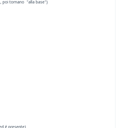
o, poi tornano "alla base")
 ed é presente)