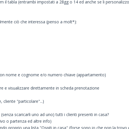
m il tabla (entrambi impostati a 28gg o 14 ed anche se li personalizz
lmente ciò che interessa (penso a molt*):
ta con nome e cognome e/o numero chiave (appartamento)
ire e visualizzare direttamente in scheda prenotazione
cliente "particolare"...)
nza scaricarli uno ad uno) tutti i clienti presenti in casa?
ivo o partenza ed altre info)
ndo proprio una lista "Ospiti in casa" (forse sono io che non la trovo