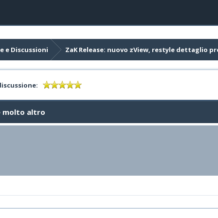
e e Discussioni
ZaK Release: nuovo zView, restyle dettaglio pr
discussione:
e molto altro