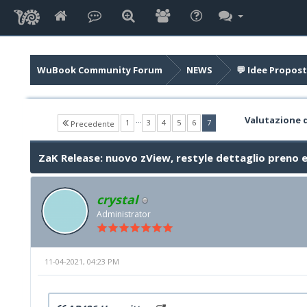
WuBook Community Forum
NEWS
💬 Idee Propost
Valutazione 
…
(current)
1
3
4
5
6
7
Precedente
ZaK Release: nuovo zView, restyle dettaglio preno 
crystal
Administrator
11-04-2021, 04:23 PM