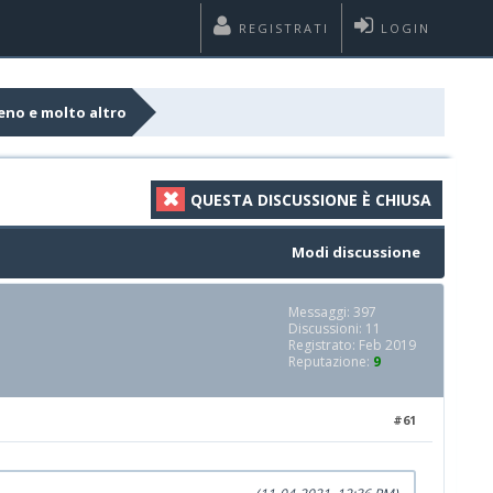
REGISTRATI
LOGIN
eno e molto altro
QUESTA DISCUSSIONE È CHIUSA
Modi discussione
Messaggi: 397
Discussioni: 11
Registrato: Feb 2019
Reputazione:
9
#61