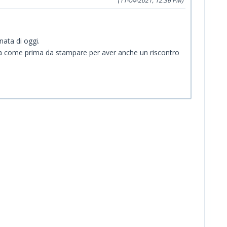
(11-04-2021, 12:36 PM)
ata di oggi.
a come prima da stampare per aver anche un riscontro