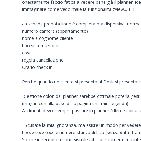
onestamente faccio fatica a vedere bene già il planner, ide
immaginate come vedo male la funzionalità zview... T-T
-la scheda prenotazione è completa ma dispersiva, norma
numero camera (appartamento)
nome e cognome cliente
tipo sistemazione
costi
regola cancellazione
Orario check in
Perchè quando un cliente si presenta al Desk si presen
-Gestione colori dal planner sarebbe ottimale poterla gest
(magari con alla base della pagina una mini legenda)
Altrimenti devo sempre passare in planner (cliente abituale, 
- Scusate la mia ignoranza, ma esiste un modo per vedere (se
tipo: xxxx xxxxx e numero stanza di lato (senza data di arr
So che in reception sono visualizzabili per camera, ma inte