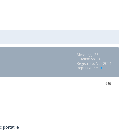
Messaggi: 26
Discussioni: 0
Registrato: Mar 2014
Reputazione:
0
#63
c portatile