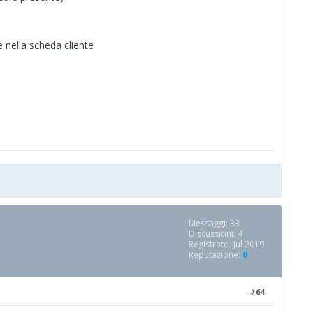
 nella scheda cliente
Messaggi: 33
Discussioni: 4
Registrato: Jul 2019
Reputazione:
0
#64