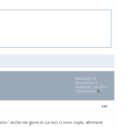
Messaggi: 33
Discussioni: 6
Registrato: Jan 2019
Reputazione:
3
#62
oto" anche nei giorni in cui non ci sono ospiti, altrimenti