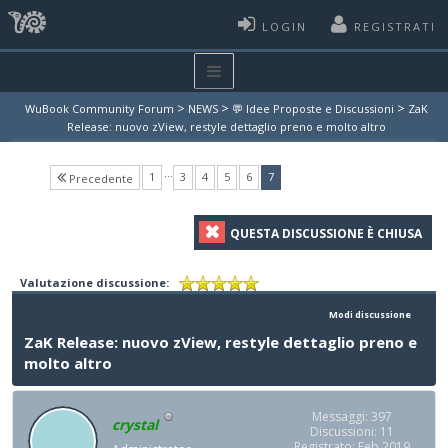
LOGIN
REGISTRATI
>
>
>
WuBook Community Forum
NEWS
💬 Idee Proposte e Discussioni
ZaK
Release: nuovo zView, restyle dettaglio preno e molto altro
…
(current)
1
3
4
5
6
7
Precedente
QUESTA DISCUSSIONE È CHIUSA
Valutazione discussione:
Modi discussione
ZaK Release: nuovo zView, restyle dettaglio preno e
molto altro
Messaggi: 397
crystal
Discussioni: 11
Registrato: Feb 2019