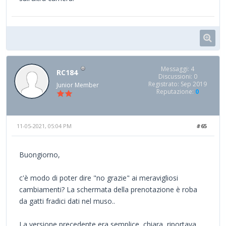
Messaggi: 4
RC184
Discussioni: 0
Registrato: Sep 2019
Junior Member
Reputazione:
0
11-05-2021, 05:04 PM
#65
Buongiorno,
c'è modo di poter dire "no grazie" ai meravigliosi
cambiamenti? La schermata della prenotazione è roba
da gatti fradici dati nel muso..
La versione precedente era semplice, chiara, riportava