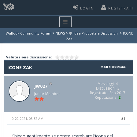
LOGIN
REGISTRATI
>
>
>
WuBook Community Forum
NEWS
💬 Idee Proposte e Discussioni
ICONE
ZAK
Valutazione discussione:
ICONE ZAK
Modi discussione
Messaggi: 4
JW027
Discussioni: 3
Registrato: Sep 2017
Junior Member
Reputazione:
2
10-22-2021, 08:32 AM
#1
Chiedo gentilmente se potete scambiare l'icona del