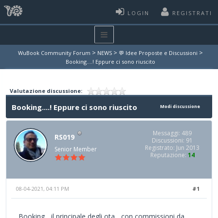
LOGIN
REGISTRATI
>
>
>
WuBook Community Forum
NEWS
💬 Idee Proposte e Discussioni
Booking....! Eppure ci sono riuscito
Valutazione discussione:
Booking....! Eppure ci sono riuscito
Modi discussione
Messaggi: 489
RS019
Discussioni: 91
Registrato: Jun 2013
Senior Member
Reputazione:
14
08-04-2021, 04:11 PM
#1
Booking... il principale degli ota ...con commissioni da