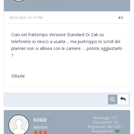
08-04-2021, 01:37 PM
#2
Ciao nel frattempo Versione Standard Di Zak su
telefonino io riesco a usarla ... ma purtroppo lo scroll del
planner non si allinea con le camere .... potete aggiustarlo
?
GRazie
Messaggi: 137
DZ022
Discussioni: 30
Registrato: Sep 2017
Member
Reputazione:
10