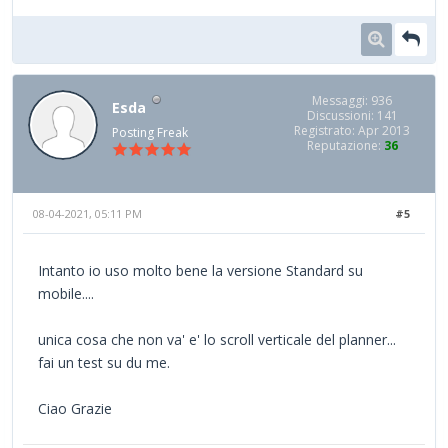
Messaggi: 936
Esda
Discussioni: 141
Registrato: Apr 2013
Posting Freak
Reputazione:
36
08-04-2021, 05:11 PM
#5
Intanto io uso molto bene la versione Standard su
mobile....
unica cosa che non va' e' lo scroll verticale del planner...
fai un test su du me.
Ciao Grazie