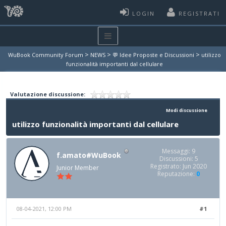
LOGIN
REGISTRATI
>
>
>
WuBook Community Forum
NEWS
💬 Idee Proposte e Discussioni
utilizzo
funzionalità importanti dal cellulare
Valutazione discussione:
Modi discussione
utilizzo funzionalità importanti dal cellulare
Messaggi: 9
f.amato#WuBook
Discussioni: 5
Registrato: Jun 2020
Junior Member
Reputazione:
0
08-04-2021, 12:00 PM
#1