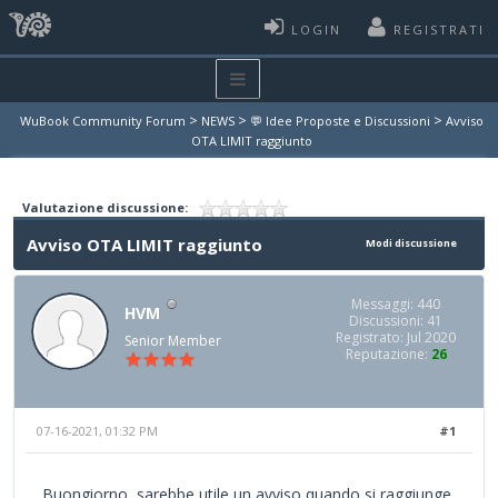
LOGIN
REGISTRATI
>
>
>
WuBook Community Forum
NEWS
💬 Idee Proposte e Discussioni
Avviso
OTA LIMIT raggiunto
Valutazione discussione:
Avviso OTA LIMIT raggiunto
Modi discussione
Messaggi: 440
HVM
Discussioni: 41
Registrato: Jul 2020
Senior Member
Reputazione:
26
07-16-2021, 01:32 PM
#1
Buongiorno, sarebbe utile un avviso quando si raggiunge