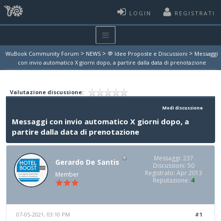
LOGIN
REGISTRATI
>
>
>
WuBook Community Forum
NEWS
💬 Idee Proposte e Discussioni
Messaggi
con invio automatico X giorni dopo, a partire dalla data di prenotazione
Valutazione discussione:
Modi discussione
Messaggi con invio automatico X giorni dopo, a
partire dalla data di prenotazione
Messaggi: 237
Gerardo De Santis
Discussioni: 50
Registrato: Apr 2013
Member
Reputazione:
4
07-05-2021, 03:10 PM
#1