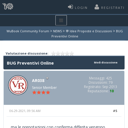
LOGIN
REGISTRATI
>
>
>
WuBook Community Forum
NEWS
💬 Idee Proposte e Discussioni
BUG
Preventivi Online
Valutazione discussione:
BUG Preventivi Online
Modi discussione
Messaggi: 425
AR038
Discussioni: 79
Registrato: Sep 2013
Senior Member
Reputazione:
10
06-29-2021, 09:56 AM
#5
ma le prenotazioni con conferma differita vengono