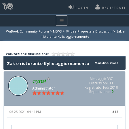
LOGIN
REGISTRATI
>
>
>
WuBook Community Forum
NEWS
💬 Idee Proposte e Discussioni
Zak e
ristorante Kylix aggiornamento
Valutazione discussione:
Zak e ristorante Kylix aggiornamento
Modi discussione
Messaggi: 397
crystal
Discussioni: 11
Registrato: Feb 2019
Administrator
Reputazione:
9
06-25-2021, 04:44 PM
#12