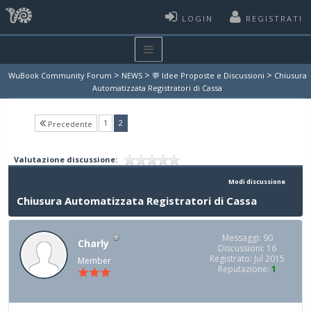
LOGIN
REGISTRATI
>
>
>
WuBook Community Forum
NEWS
💬 Idee Proposte e Discussioni
Chiusura
Automatizzata Registratori di Cassa
(current)
1
2
Precedente
Valutazione discussione:
Modi discussione
Chiusura Automatizzata Registratori di Cassa
Messaggi: 90
Charly
Discussioni: 16
Registrato: Jul 2015
Member
Reputazione:
1