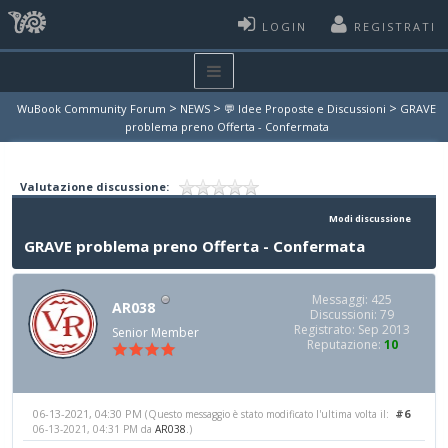
LOGIN
REGISTRATI
>
>
>
WuBook Community Forum
NEWS
💬 Idee Proposte e Discussioni
GRAVE
problema preno Offerta - Confermata
Valutazione discussione:
Modi discussione
GRAVE problema preno Offerta - Confermata
Messaggi: 425
AR038
Discussioni: 79
Registrato: Sep 2013
Senior Member
Reputazione:
10
06-13-2021, 04:30 PM
#6
(Questo messaggio è stato modificato l'ultima volta il:
06-13-2021, 04:31 PM da
AR038
.)