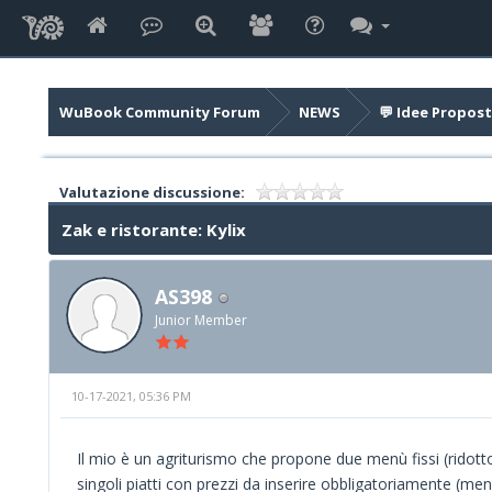
WuBook Community Forum
NEWS
💬 Idee Propost
Valutazione discussione:
Zak e ristorante: Kylix
AS398
Junior Member
10-17-2021, 05:36 PM
Il mio è un agriturismo che propone due menù fissi (ridot
singoli piatti con prezzi da inserire obbligatoriamente (me