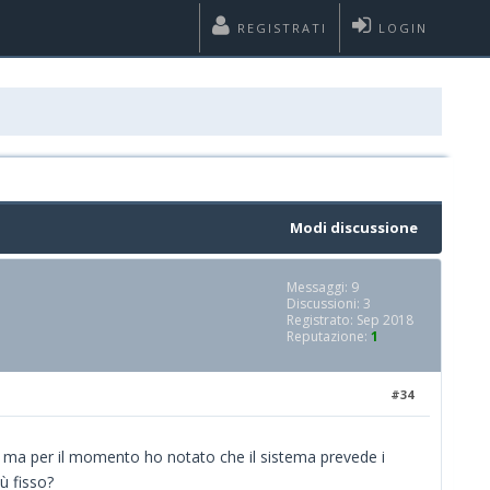
REGISTRATI
LOGIN
Modi discussione
Messaggi: 9
Discussioni: 3
Registrato: Sep 2018
Reputazione:
1
#34
, ma per il momento ho notato che il sistema prevede i
ù fisso?