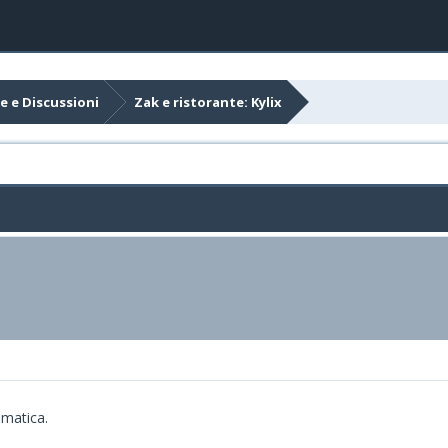
e e Discussioni
Zak e ristorante: Kylix
omatica.