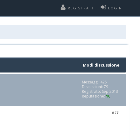
REGISTRATI
LOGIN
Modi discussione
Messaggi: 425
Discussioni: 79
Registrato: Sep 2013
Reputazione:
10
#27