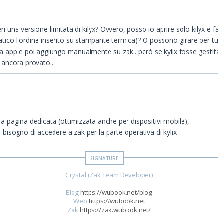
 una versione limitata di kilyx? Ovvero, posso io aprire solo kilyx e fa
tico l'ordine inserito su stampante termica)? O possono girare per t
a app e poi aggiungo manualmente su zak.. però se kylix fosse gestit
o ancora provato..
una pagina dedicata (ottimizzata anche per dispositivi mobile),
bisogno di accedere a zak per la parte operativa di kylix
Crystal (Zak Team Developer)
Blog
https://wubook.net/blog
Web
https://wubook.net
Zak
https://zak.wubook.net/