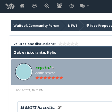
WuBook Community Forum
NEWS
💬 Idee Propost
Valutazione discussione:
Zak e ristorante: Kylix
crystal
Administrator
06-19-2021, 10:50 PM
GM275 Ha scritto: