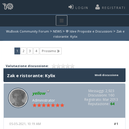
LOGIN
REGISTRATI
>
>
>
WuBook Community Forum
NEWS
💬 Idee Proposte e Discussioni
Zak e
ristorante: Kylix
(current)
1
2
3
4
Prossimo
Valutazione discussione:
Zak e ristorante: Kylix
Modi discussione
Messaggi: 2,923
yellow
Discussioni: 160
Registrato: Mar 2013
Administrator
Reputazione:
64
05-05-2021, 10:19 AM
#1