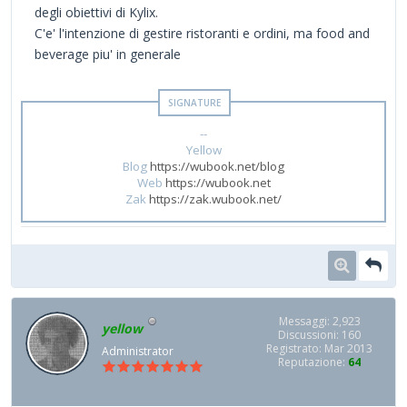
degli obiettivi di Kylix.
C'e' l'intenzione di gestire ristoranti e ordini, ma food and
beverage piu' in generale
--
Yellow
Blog
https://wubook.net/blog
Web
https://wubook.net
Zak
https://zak.wubook.net/
Messaggi: 2,923
yellow
Discussioni: 160
Registrato: Mar 2013
Administrator
Reputazione:
64