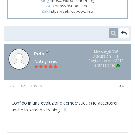
Blog
https://wubook.net/blog
Web
https://wubook.net
Zak
https://zak.wubook.net/
Messaggi: 936
Esda
Discussioni: 141
Registrato: Apr 2013
Posting Freak
Reputazione:
36
05-05-2021, 03:35 PM
#5
Confido in una evoluzione democratica )) io accetterei
anche lo screen scraping ....!!