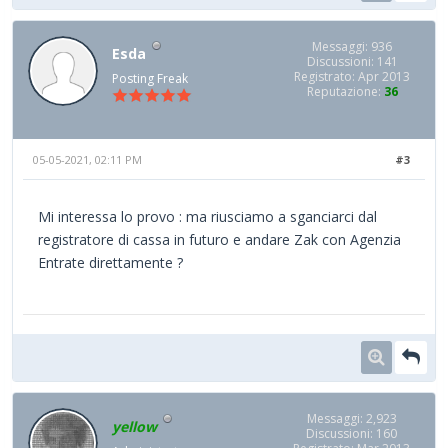
Messaggi: 936
Esda
Discussioni: 141
Registrato: Apr 2013
Posting Freak
Reputazione:
36
05-05-2021, 02:11 PM
#3
Mi interessa lo provo : ma riusciamo a sganciarci dal
registratore di cassa in futuro e andare Zak con Agenzia
Entrate direttamente ?
Messaggi: 2,923
yellow
Discussioni: 160