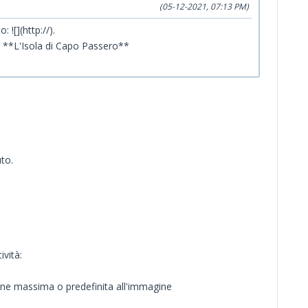
(05-12-2021, 07:13 PM)
![](http://).
## **L'Isola di Capo Passero**
to.
vità:
one massima o predefinita all'immagine