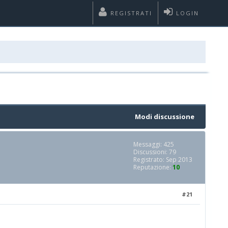
REGISTRATI
LOGIN
Modi discussione
Messaggi: 425
Discussioni: 79
Registrato: Sep 2013
Reputazione:
10
#21