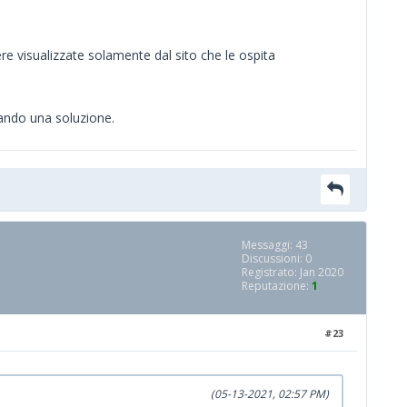
ere visualizzate solamente dal sito che le ospita
vando una soluzione.
Messaggi: 43
Discussioni: 0
Registrato: Jan 2020
Reputazione:
1
#23
(05-13-2021, 02:57 PM)