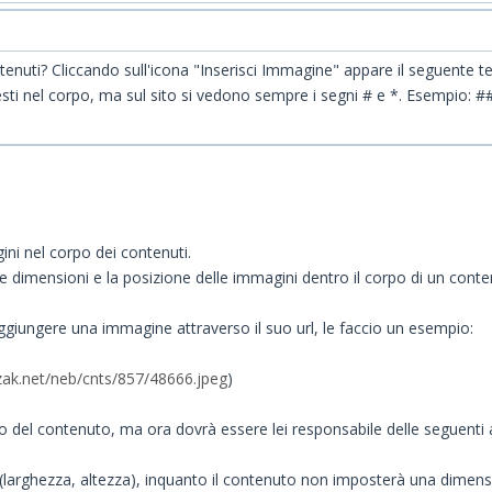
nuti? Cliccando sull'icona "Inserisci Immagine" appare il seguente testo
i testi nel corpo, ma sul sito si vedono sempre i segni # e *. Esempio:
ni nel corpo dei contenuti.
e dimensioni e la posizione delle immagini dentro il corpo di un conte
aggiungere una immagine attraverso il suo url, le faccio un esempio:
zak.net/neb/cnts/857/48666.jpeg
)
del contenuto, ma ora dovrà essere lei responsabile delle seguenti at
 (larghezza, altezza), inquanto il contenuto non imposterà una dimen