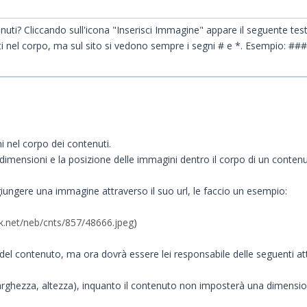
uti? Cliccando sull'icona "Inserisci Immagine" appare il seguente testo: 
testi nel corpo, ma sul sito si vedono sempre i segni # e *. Esempio: #
 nel corpo dei contenuti.
dimensioni e la posizione delle immagini dentro il corpo di un contenu
giungere una immagine attraverso il suo url, le faccio un esempio:
ak.net/neb/cnts/857/48666.jpeg
)
l contenuto, ma ora dovrà essere lei responsabile delle seguenti atti
larghezza, altezza), inquanto il contenuto non imposterà una dimensi