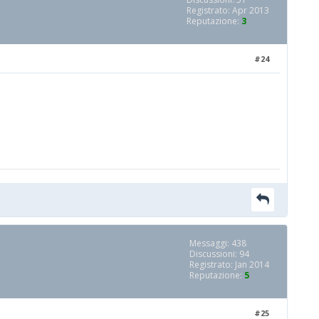
Registrato: Apr 2013
Reputazione:
3
#24
Messaggi: 438
Discussioni: 94
Registrato: Jan 2014
Reputazione:
5
#25