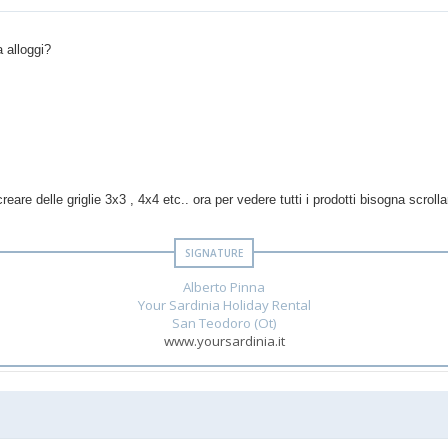
 alloggi?
e delle griglie 3x3 , 4x4 etc.. ora per vedere tutti i prodotti bisogna scrolla
Alberto Pinna
Your Sardinia Holiday Rental
San Teodoro (Ot)
www.yoursardinia.it