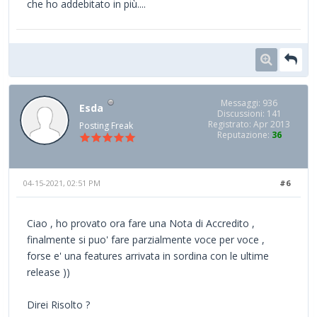
che ho addebitato in più....
Messaggi: 936
Esda
Discussioni: 141
Registrato: Apr 2013
Posting Freak
Reputazione:
36
04-15-2021, 02:51 PM
#6
Ciao , ho provato ora fare una Nota di Accredito ,
finalmente si puo' fare parzialmente voce per voce ,
forse e' una features arrivata in sordina con le ultime
release ))
Direi Risolto ?