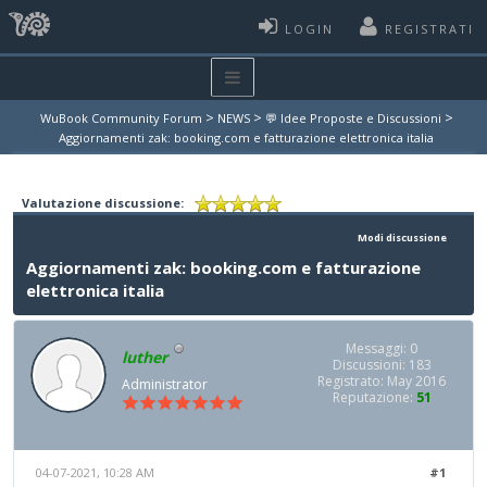
LOGIN
REGISTRATI
>
>
>
WuBook Community Forum
NEWS
💬 Idee Proposte e Discussioni
Aggiornamenti zak: booking.com e fatturazione elettronica italia
Valutazione discussione:
Modi discussione
Aggiornamenti zak: booking.com e fatturazione
elettronica italia
Messaggi: 0
luther
Discussioni: 183
Registrato: May 2016
Administrator
Reputazione:
51
04-07-2021, 10:28 AM
#1