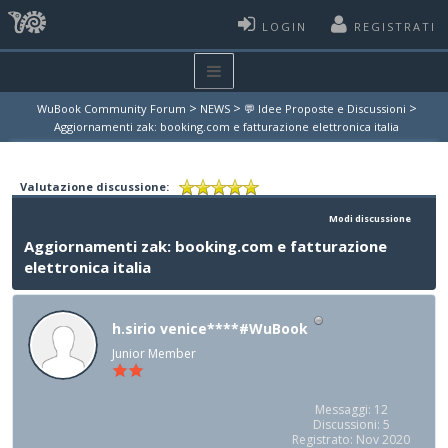
LOGIN
REGISTRATI
>
>
>
WuBook Community Forum
NEWS
💬 Idee Proposte e Discussioni
Aggiornamenti zak: booking.com e fatturazione elettronica italia
Valutazione discussione:
Modi discussione
Aggiornamenti zak: booking.com e fatturazione
elettronica italia
h.sirio venice****#WuBook
Junior Member
Messaggi: 12
Discussioni: 5
Registrato: Nov 2020