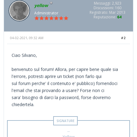
Messaggi: 2,923
yellow
Discussioni: 160
Registrato: Mar 2013
Administrator
Reputazione:
64
04-02-2021, 09:32 AM
#2
Ciao Silvano,
benvenuto sul forum! Allora, per capire bene quale sia
l'errore, potresti aprire un ticket (non farlo qui
sul forum perche' il contenuto e' pubblico) fornendoci
l'email che stai provando a usare? Forse non ci
sara' bisogno di darci la password, forse dovremo
chiedertela.
--
Yellow