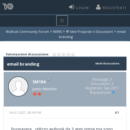
LOGIN
REGISTRATI
>
>
>
WuBook Community Forum
NEWS
💬 Idee Proposte e Discussioni
email
branding
Valutazione discussione:
email branding
Modi discussione
Messaggi: 3
SM164
Discussioni: 2
Registrato: Sep 2017
Junior Member
Reputazione:
0
04-01-2021, 08:44 PM
#1
Buonasera , utilizzo wubook da 3 anni ormai ma sono