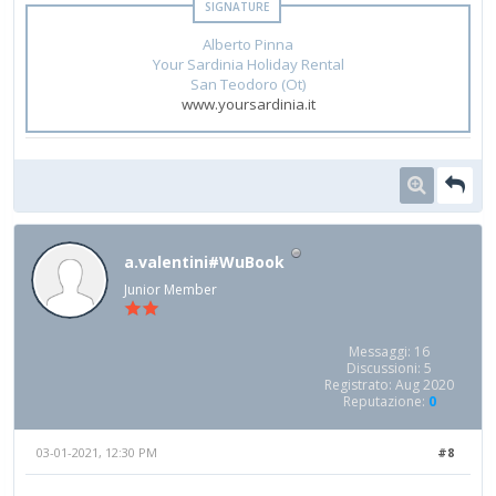
Alberto Pinna
Your Sardinia Holiday Rental
San Teodoro (Ot)
www.yoursardinia.it
a.valentini#WuBook
Junior Member
Messaggi: 16
Discussioni: 5
Registrato: Aug 2020
Reputazione:
0
03-01-2021, 12:30 PM
#8