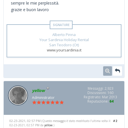
sempre le mie perplessità.
grazie e buon lavoro
Alberto Pinna
Your Sardinia Holiday Rental
San Teodoro (Ot)
www.yoursardinia.it
Messaggi: 2,923
yellow
Discussioni: 160
Registrato: Mar 2013
Administrator
Reputazione:
64
02-23-2021, 02:57 PM
#2
(Questo messaggio è stato modificato l'ultima volta il:
02-23-2021, 02:57 PM da
yellow
.)