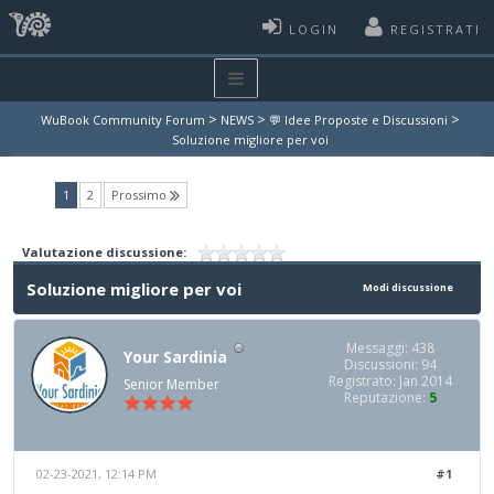
LOGIN
REGISTRATI
>
>
>
WuBook Community Forum
NEWS
💬 Idee Proposte e Discussioni
Soluzione migliore per voi
(current)
1
2
Prossimo
Valutazione discussione:
Soluzione migliore per voi
Modi discussione
Messaggi: 438
Your Sardinia
Discussioni: 94
Registrato: Jan 2014
Senior Member
Reputazione:
5
02-23-2021, 12:14 PM
#1