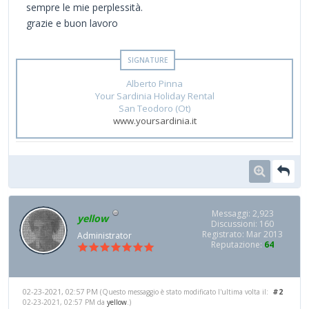
sempre le mie perplessità.
grazie e buon lavoro
Alberto Pinna
Your Sardinia Holiday Rental
San Teodoro (Ot)
www.yoursardinia.it
Messaggi: 2,923
yellow
Discussioni: 160
Registrato: Mar 2013
Administrator
Reputazione:
64
02-23-2021, 02:57 PM
#2
(Questo messaggio è stato modificato l'ultima volta il:
02-23-2021, 02:57 PM da
yellow
.)