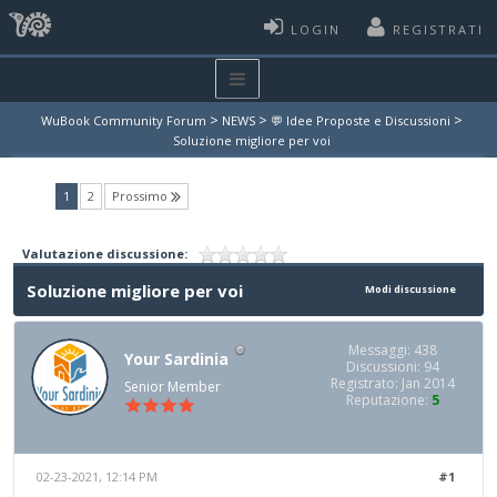
LOGIN
REGISTRATI
>
>
>
WuBook Community Forum
NEWS
💬 Idee Proposte e Discussioni
Soluzione migliore per voi
(current)
1
2
Prossimo
Valutazione discussione:
Soluzione migliore per voi
Modi discussione
Messaggi: 438
Your Sardinia
Discussioni: 94
Registrato: Jan 2014
Senior Member
Reputazione:
5
02-23-2021, 12:14 PM
#1