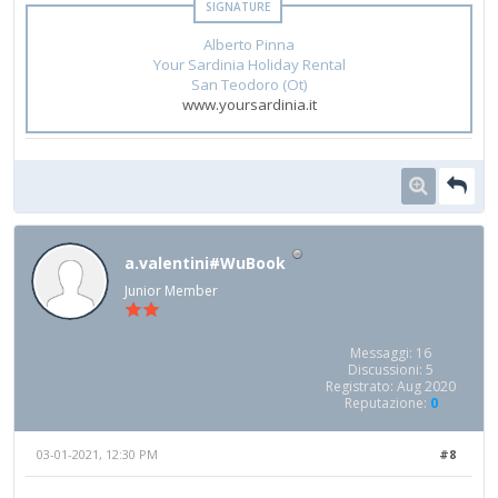
Alberto Pinna
Your Sardinia Holiday Rental
San Teodoro (Ot)
www.yoursardinia.it
a.valentini#WuBook
Junior Member
Messaggi: 16
Discussioni: 5
Registrato: Aug 2020
Reputazione:
0
03-01-2021, 12:30 PM
#8