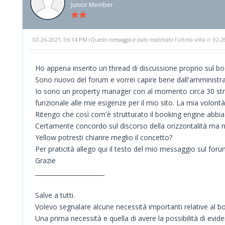
Junior Member
02-26-2021, 06:14 PM
(Questo messaggio è stato modificato l'ultima volta il: 02
Ho appena inserito un thread di discussione proprio sul bo
Sono nuovo del forum e vorrei capire bene dall'amministr
Io sono un property manager con al momento circa 30 str
funzionale alle mie esigenze per il mio sito. La mia volont
Ritengo che così com'è strutturato il booking engine abbi
Certamente concordo sul discorso della orizzontalità ma 
Yellow potresti chiarire meglio il concetto?
Per praticità allego qui il testo del mio messaggio sul foru
Grazie
_______________________
Salve a tutti.
Volevo segnalare alcune necessità importanti relative al b
Una prima necessità e quella di avere la possibilità di evid