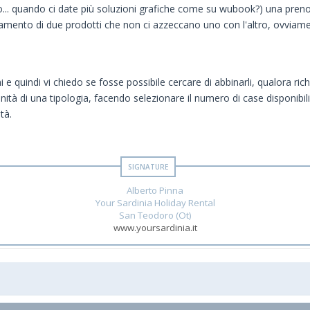
ltro... quando ci date più soluzioni grafiche come su wubook?) una pre
amento di due prodotti che non ci azzeccano uno con l'altro, ovviame
e quindi vi chiedo se fosse possibile cercare di abbinarli, qualora ri
nità di una tipologia, facendo selezionare il numero di case disponib
tà.
Alberto Pinna
Your Sardinia Holiday Rental
San Teodoro (Ot)
www.yoursardinia.it