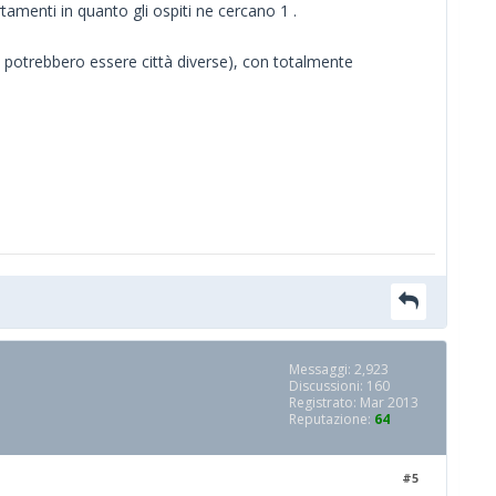
amenti in quanto gli ospiti ne cercano 1 .
a potrebbero essere città diverse), con totalmente
Messaggi: 2,923
Discussioni: 160
Registrato: Mar 2013
Reputazione:
64
#5