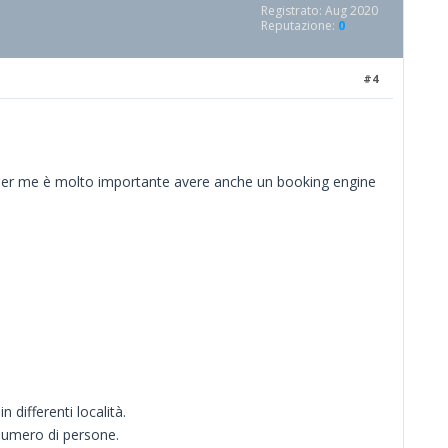
Registrato: Aug 2020
Reputazione:
0
#4
 per me è molto importante avere anche un booking engine
differenti località.
l numero di persone.