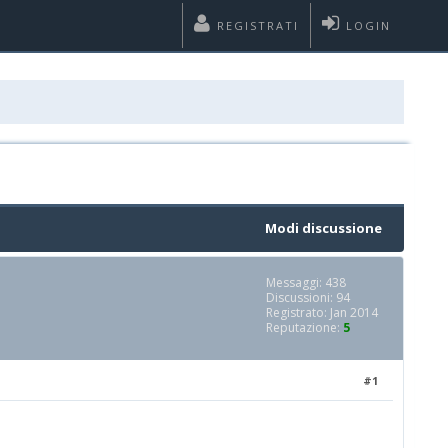
REGISTRATI
LOGIN
Modi discussione
Messaggi: 438
Discussioni: 94
Registrato: Jan 2014
Reputazione:
5
#1