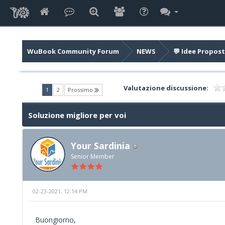
WuBook Community Forum
NEWS
💬 Idee Propost
Valutazione discussione:
(current)
1
2
Prossimo
Soluzione migliore per voi
Your Sardinia
Senior Member
02-23-2021, 12:14 PM
Buongiorno,