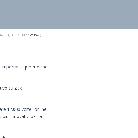
-23-2021, 02:57 PM da
yellow
.)
e' importante per me che
tivo su Zak.
care 12.000 volte l'online
piu' innovativi per la
endo.