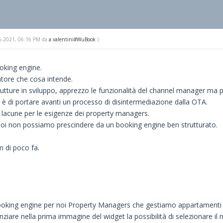
-26-2021, 06:16 PM da
a.valentini#WuBook
.)
oking engine.
atore che cosa intende.
utture in sviluppo, apprezzo le funzionalità del channel manager ma
à è di portare avanti un processo di disintermediazione dalla OTA.
a lacune per le esigenze dei property managers.
noi non possiamo prescindere da un booking engine ben strutturato.
m di poco fa.
ooking engine per noi Property Managers che gestiamo appartamenti in 
enziare nella prima immagine del widget la possibilità di selezionare i