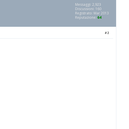
Messaggi: 2,923
Discussioni: 160
Registrato: Mar 2013
Reputazione:
64
#2