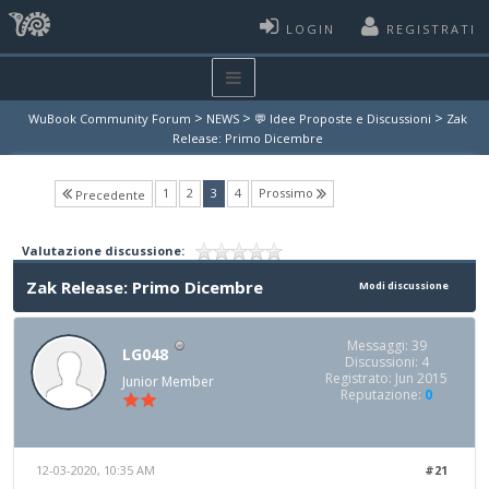
LOGIN
REGISTRATI
>
>
>
WuBook Community Forum
NEWS
💬 Idee Proposte e Discussioni
Zak
Release: Primo Dicembre
(current)
1
2
3
4
Prossimo
Precedente
Valutazione discussione:
Zak Release: Primo Dicembre
Modi discussione
Messaggi: 39
LG048
Discussioni: 4
Registrato: Jun 2015
Junior Member
Reputazione:
0
12-03-2020, 10:35 AM
#21