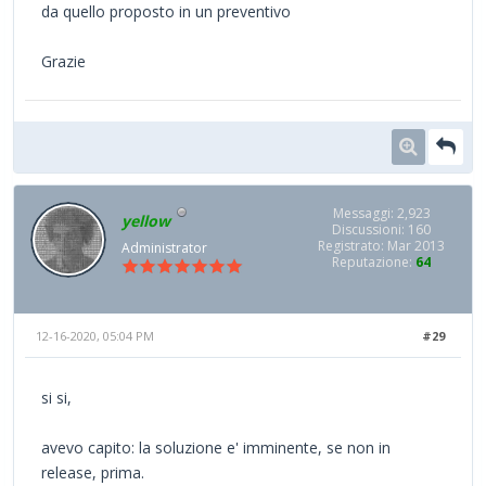
da quello proposto in un preventivo
Grazie
Messaggi: 2,923
yellow
Discussioni: 160
Registrato: Mar 2013
Administrator
Reputazione:
64
12-16-2020, 05:04 PM
#29
si si,
avevo capito: la soluzione e' imminente, se non in
release, prima.