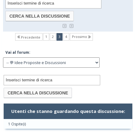
(current)
1
2
3
4
Prossimo
Precedente
Vai al forum:
Utenti che stanno guardando questa discussione:
1 Ospite(i)