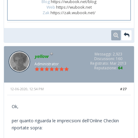
Blog
https://wubook.net/blog
Web
https://wubook.net
Zak
https://zak.wubook.net/
Messaggi: 2,923
yellow
Discussioni: 160
Registrato: Mar 2013
Administrator
Reputazione:
64
12-06-2020, 12:54 PM
#27
Ok,
per quanto riguarda le impreicsioni dell'Online Checkin
riportate sopra: