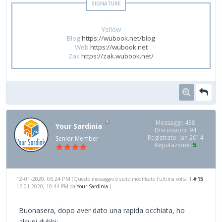
--
Yellow
Blog
https://wubook.net/blog
Web
https://wubook.net
Zak
https://zak.wubook.net/
Messaggi: 438
Your Sardinia
Discussioni: 94
Registrato: Jan 2014
Senior Member
Reputazione:
5
12-01-2020, 06:24 PM
#15
(Questo messaggio è stato modificato l'ultima volta il:
12-01-2020, 10:44 PM da
Your Sardinia
.)
Buonasera, dopo aver dato una rapida occhiata, ho
alcuni dubbi: