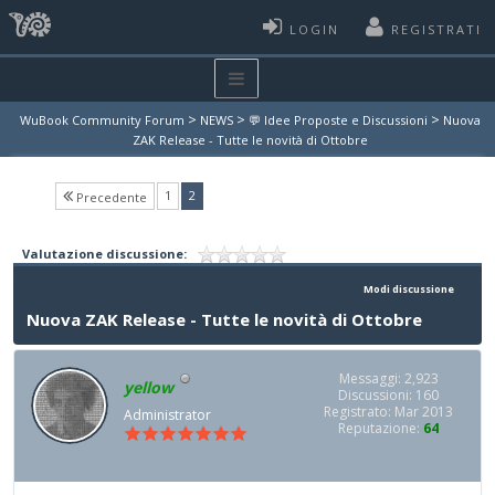
LOGIN
REGISTRATI
>
>
>
WuBook Community Forum
NEWS
💬 Idee Proposte e Discussioni
Nuova
ZAK Release - Tutte le novità di Ottobre
(current)
1
2
Precedente
Valutazione discussione:
Modi discussione
Nuova ZAK Release - Tutte le novità di Ottobre
Messaggi: 2,923
yellow
Discussioni: 160
Registrato: Mar 2013
Administrator
Reputazione:
64