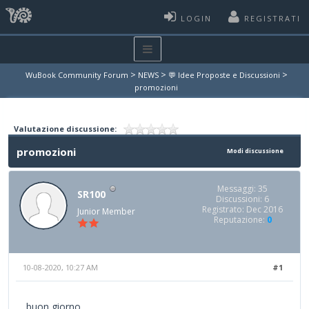
LOGIN
REGISTRATI
>
>
>
WuBook Community Forum
NEWS
💬 Idee Proposte e Discussioni
promozioni
Valutazione discussione:
promozioni
Modi discussione
Messaggi: 35
SR100
Discussioni: 6
Registrato: Dec 2016
Junior Member
Reputazione:
0
10-08-2020, 10:27 AM
#1
buon giorno