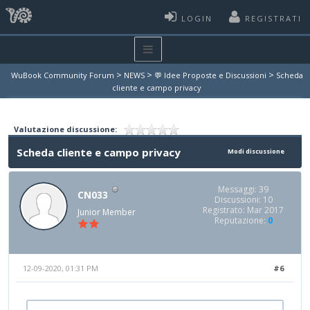
LOGIN
REGISTRATI
>
>
>
WuBook Community Forum
NEWS
💬 Idee Proposte e Discussioni
Scheda
cliente e campo privacy
Valutazione discussione:
Scheda cliente e campo privacy
Modi discussione
Messaggi: 39
CN033
Discussioni: 10
Registrato: Mar 2017
Junior Member
Reputazione:
0
12-09-2020, 01:31 PM
#6