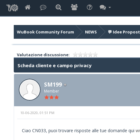
WuBook Community Forum
NEWS
💬 Idee Propost
Valutazione discussione:
Scheda cliente e campo privacy
SM199
Member
10-06-2020, 01:51 PM
Ciao CN033, puoi trovare risposte alle tue domande qui
ww