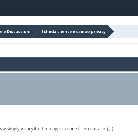
e e Discussioni
Scheda cliente e campo privacy
w.simplyprivacy.it
ottima applicazione ( l' ho creta io ) ;-)