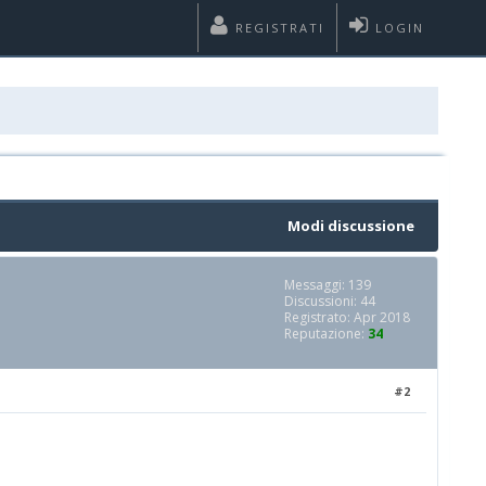
REGISTRATI
LOGIN
Modi discussione
Messaggi: 139
Discussioni: 44
Registrato: Apr 2018
Reputazione:
34
#2