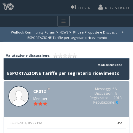
LOGIN
REGISTRATI
>
>
>
WuBook Community Forum
NEWS
💬 Idee Proposte e Discussioni
ESPORTAZIONE Tariffe per segretario ricevimento
Valutazione discussione:
Modi discussione
ESPORTAZIONE Tariffe per segretario ricevimento
Messaggi: 58
CR012
Discussioni: 9
Registrato: Jul 2013
Member
Reputazione:
0
02-25-2014, 05:27 PM
#2