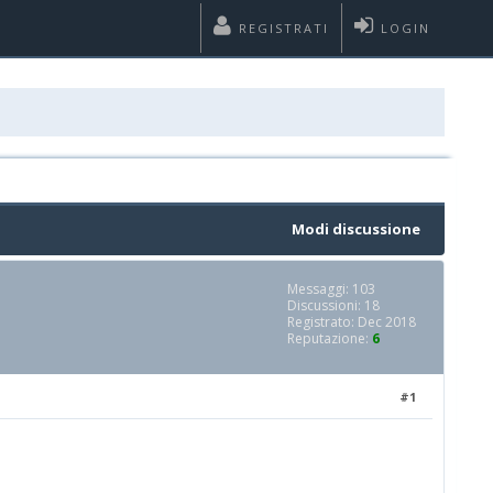
REGISTRATI
LOGIN
Modi discussione
Messaggi: 103
Discussioni: 18
Registrato: Dec 2018
Reputazione:
6
#1