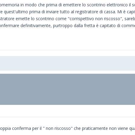
romemoria in modo che prima di emettere lo scontrino elettronico il 
e quest'ultimo prima di inviare tutto al registratore di cassa. Mi è ca
istratore emette lo scontrino come "corrispettivo non riscosso", sare
nfermare definitivamente, purtroppo dalla fretta è capitato di comme
 doppia conferma per il " non riscosso" che praticamente non viene qu