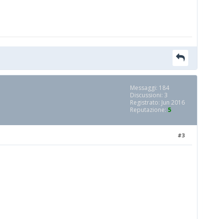
Messaggi: 184
Discussioni: 3
Registrato: Jun 2016
Reputazione:
5
#3