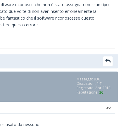
software riconosce che non è stato assegnato nessun tipo
pitato due volte di non aver inserito erroneamente la
bbe fantastico che il software riconoscesse questo
ttere questo errore.
Messaggi: 936
Discussioni: 141
Registrato: Apr 2013
Reputazione:
36
#2
asi usato da nessuno .