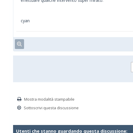
effettuare qualche intervento super mirato.
cyan
Mostra modalità stampabile
Sottoscrivi questa discussione
Utenti che stanno guardando questa discussione: