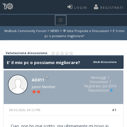
LOGIN
REGISTRATI
>
>
>
WuBook Community Forum
NEWS
💬 Idee Proposte e Discussioni
E' il mio
pc o possiamo migliorare?
Valutazione discussione:
E' il mio pc o possiamo migliorare?
Modi discussione
Messaggi: 1
AD011
Discussioni: 1
Registrato: Jun 2016
Junior Member
Reputazione:
0
08-05-2020, 04:12 PM
#1
Ciao, non ho mai scritto, ma ultimamente mi trovo in