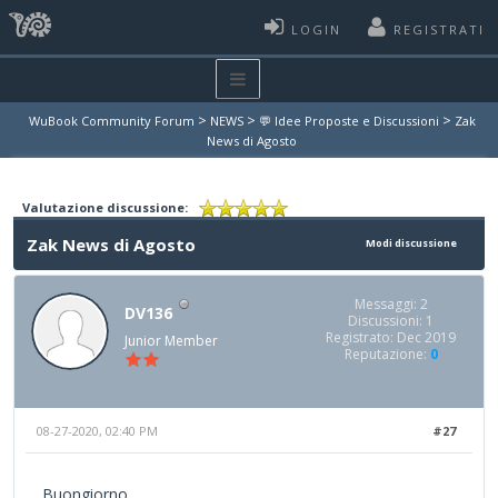
LOGIN
REGISTRATI
>
>
>
WuBook Community Forum
NEWS
💬 Idee Proposte e Discussioni
Zak
News di Agosto
Valutazione discussione:
Zak News di Agosto
Modi discussione
Messaggi: 2
DV136
Discussioni: 1
Registrato: Dec 2019
Junior Member
Reputazione:
0
08-27-2020, 02:40 PM
#27
Buongiorno