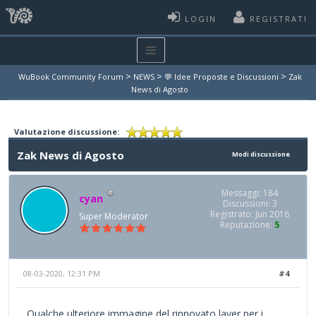
LOGIN
REGISTRATI
>
>
>
WuBook Community Forum
NEWS
💬 Idee Proposte e Discussioni
Zak
News di Agosto
Valutazione discussione:
Zak News di Agosto
Modi discussione
Messaggi: 184
cyan
Discussioni: 3
Registrato: Jun 2016
Super Moderator
Reputazione:
5
08-03-2020, 12:31 PM
#4
Qualche ulteriore immagine del rinnovato layer per i