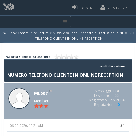
LOGIN
REGISTRATI
>
>
>
WuBook Community Forum
NEWS
💬 Idee Proposte e Discussioni
NUMERO
TELEFONO CLIENTE IN ONLINE RECEPTION
Valutazione discussione:
Modi discussione
NUMERO TELEFONO CLIENTE IN ONLINE RECEPTION
Messaggi: 114
ML037
Discussioni: 55
Registrato: Feb 2014
Member
Reputazione:
0
06-20-2020, 10:21 AM
#1