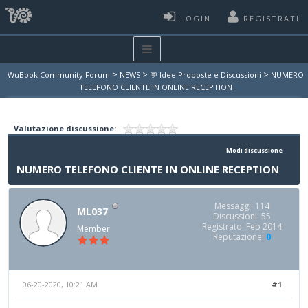
LOGIN
REGISTRATI
>
>
>
WuBook Community Forum
NEWS
💬 Idee Proposte e Discussioni
NUMERO
TELEFONO CLIENTE IN ONLINE RECEPTION
Valutazione discussione:
Modi discussione
NUMERO TELEFONO CLIENTE IN ONLINE RECEPTION
Messaggi: 114
ML037
Discussioni: 55
Registrato: Feb 2014
Member
Reputazione:
0
06-20-2020, 10:21 AM
#1