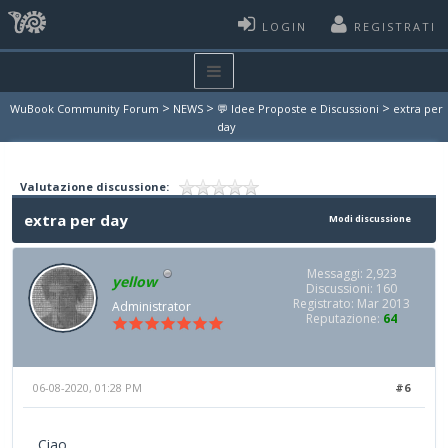
LOGIN
REGISTRATI
>
>
>
WuBook Community Forum
NEWS
💬 Idee Proposte e Discussioni
extra per
day
Valutazione discussione:
extra per day
Modi discussione
Messaggi: 2,923
yellow
Discussioni: 160
Registrato: Mar 2013
Administrator
Reputazione:
64
06-08-2020, 01:28 PM
#6
Ciao,