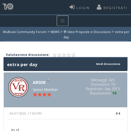
LOGIN
REGISTRATI
>
>
>
WuBook Community Forum
NEWS
💬 Idee Proposte e Discussioni
extra per
day
Valutazione discussione:
extra per day
Modi discussione
Messaggi: 425
AR038
Discussioni: 79
Registrato: Sep 2013
Senior Member
Reputazione:
10
06-07-2020, 11:04 PM
#4
Io sì