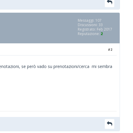
Messaggi: 107
Discussioni: 33
Registrato: Feb 2017
Reputazione:
2
#2
prenotazioni, se però vado su prenotazioni/cerca mi sembra