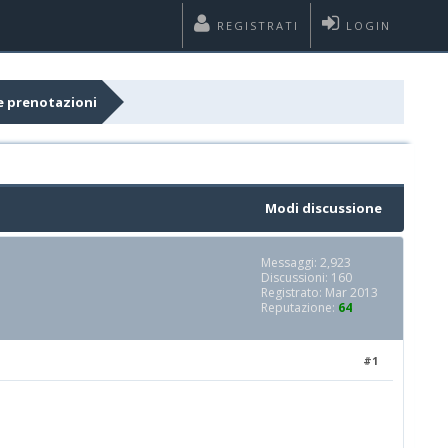
REGISTRATI
LOGIN
e prenotazioni
Modi discussione
Messaggi: 2,923
Discussioni: 160
Registrato: Mar 2013
Reputazione:
64
#1