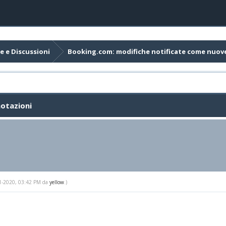
e e Discussioni
Booking.com: modifiche notificate come nuov
otazioni
-01-2020, 03:42 PM da
yellow
.)