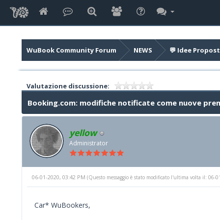
WuBook Community Forum
NEWS
💬 Idee Propost
Valutazione discussione:
Booking.com: modifiche notificate come nuove pren
yellow
Administrator
06-01-2020, 03:42 PM
(Questo messaggio è stato modificato l'ultima volta il: 06
Car* WuBookers,