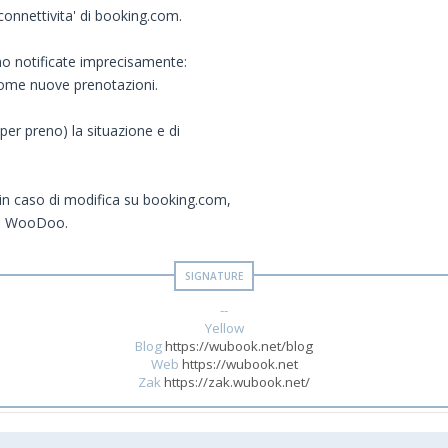
connettivita' di booking.com.
no notificate imprecisamente:
ome nuove prenotazioni.
er preno) la situazione e di
in caso di modifica su booking.com,
su WooDoo.
--
Yellow
Blog
https://wubook.net/blog
Web
https://wubook.net
Zak
https://zak.wubook.net/