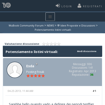
LOGIN
REGISTRATI
>
>
>
WuBook Community Forum
NEWS
💬 Idee Proposte e Discussioni
Potenziamento listini virtuali:
Valutazione discussione:
Potenziamento listini virtuali:
Modi discussione
Messaggi: 936
Esda
Discussioni: 141
Registrato: Apr 2013
Posting Freak
Reputazione:
36
04-23-2013, 11:44 AM
#1
Sarebbe bello quando vado a definire dei periodi teriffari