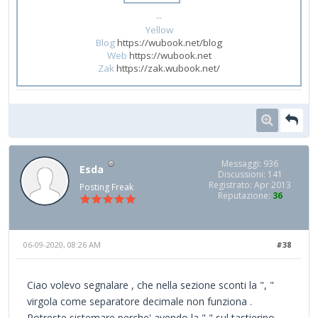
--
Yellow
Blog
https://wubook.net/blog
Web
https://wubook.net
Zak
https://zak.wubook.net/
Messaggi: 936
Esda
Discussioni: 141
Registrato: Apr 2013
Posting Freak
Reputazione:
36
06-09-2020, 08:26 AM
#38
Ciao volevo segnalare , che nella sezione sconti la ", "
virgola come separatore decimale non funziona .
Potreste sistemare perche' avendo la "," sul tastierino