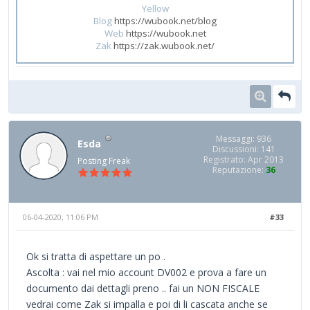
Yellow
Blog
https://wubook.net/blog
Web
https://wubook.net
Zak
https://zak.wubook.net/
Messaggi: 936
Esda
Discussioni: 141
Registrato: Apr 2013
Posting Freak
Reputazione:
36
06-04-2020, 11:06 PM
#33
Ok si tratta di aspettare un po .
Ascolta : vai nel mio account DV002 e prova a fare un
documento dai dettagli preno .. fai un NON FISCALE
vedrai come Zak si impalla e poi di li cascata anche se