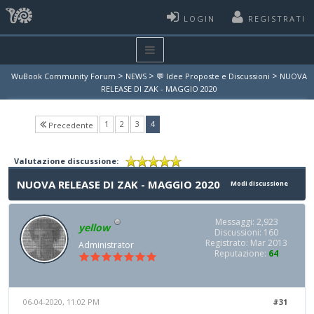
LOGIN
REGISTRATI
>
>
>
WuBook Community Forum
NEWS
💬 Idee Proposte e Discussioni
NUOVA
RELEASE DI ZAK - MAGGIO 2020
(current)
1
2
3
4
Precedente
Valutazione discussione:
NUOVA RELEASE DI ZAK - MAGGIO 2020
Modi discussione
Messaggi: 2,923
yellow
Discussioni: 160
Registrato: Mar 2013
Administrator
Reputazione:
64
06-04-2020, 11:02 PM
#31