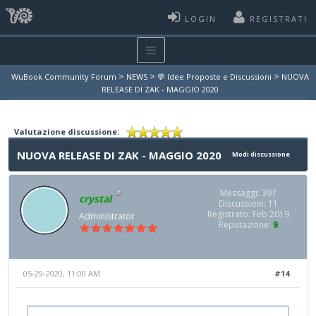
LOGIN
REGISTRATI
>
>
>
WuBook Community Forum
NEWS
💬 Idee Proposte e Discussioni
NUOVA
RELEASE DI ZAK - MAGGIO 2020
Valutazione discussione:
NUOVA RELEASE DI ZAK - MAGGIO 2020
Modi discussione
Messaggi: 397
crystal
Discussioni: 11
Registrato: Feb 2019
Administrator
Reputazione:
9
05-29-2020, 11:00 AM
#14