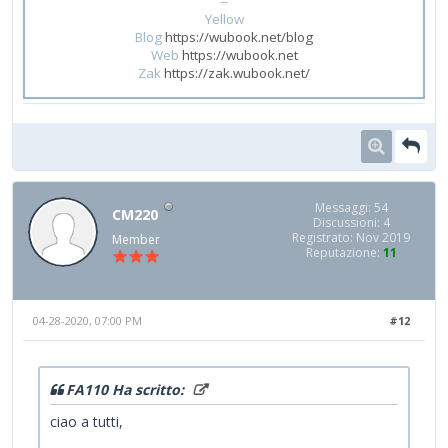
--
Yellow
Blog
https://wubook.net/blog
Web
https://wubook.net
Zak
https://zak.wubook.net/
Messaggi: 54
CM220
Discussioni: 4
Registrato: Nov 2019
Member
Reputazione:
11
04-28-2020, 07:00 PM
#12
FA110 Ha scritto:
ciao a tutti,