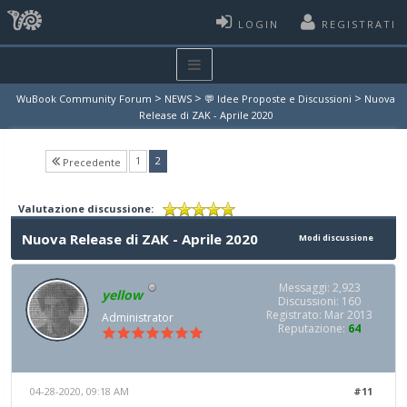
LOGIN
REGISTRATI
>
>
>
WuBook Community Forum
NEWS
💬 Idee Proposte e Discussioni
Nuova
Release di ZAK - Aprile 2020
(current)
1
2
Precedente
Valutazione discussione:
Nuova Release di ZAK - Aprile 2020
Modi discussione
Messaggi: 2,923
yellow
Discussioni: 160
Registrato: Mar 2013
Administrator
Reputazione:
64
04-28-2020, 09:18 AM
#11