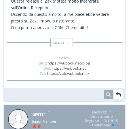
Questa release di Zak e' stata molto incentrata
sull'Online Reception.
Uscendo da questo ambito, a me piacerebbe vedere
presto su Zak il modulo ristorante.
O un primo abbozzo di CRM. Che ne dite?
--
Yellow
Blog
https://wubook.net/blog
Web
https://wubook.net
Zak
https://zak.wubook.net/
Messaggi: 7
GM111
Discussioni: 0
Registrato: Oct 2015
Junior Member
Reputazione:
0