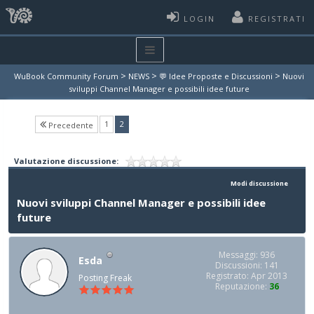
LOGIN
REGISTRATI
>
>
>
WuBook Community Forum
NEWS
💬 Idee Proposte e Discussioni
Nuovi
sviluppi Channel Manager e possibili idee future
(current)
1
2
Precedente
Valutazione discussione:
Modi discussione
Nuovi sviluppi Channel Manager e possibili idee
future
Messaggi: 936
Esda
Discussioni: 141
Registrato: Apr 2013
Posting Freak
Reputazione:
36