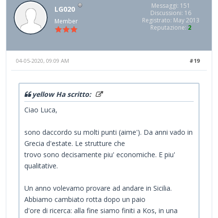
Messaggi: 151
LG020
Discussioni: 16
Registrato: May 2013
Member
Reputazione:
2
04-05-2020, 09:09 AM
#19
yellow Ha scritto:
Ciao Luca,
sono daccordo su molti punti (aime'). Da anni vado in
Grecia d'estate. Le strutture che
trovo sono decisamente piu' economiche. E piu'
qualitative.
Un anno volevamo provare ad andare in Sicilia.
Abbiamo cambiato rotta dopo un paio
d'ore di ricerca: alla fine siamo finiti a Kos, in una