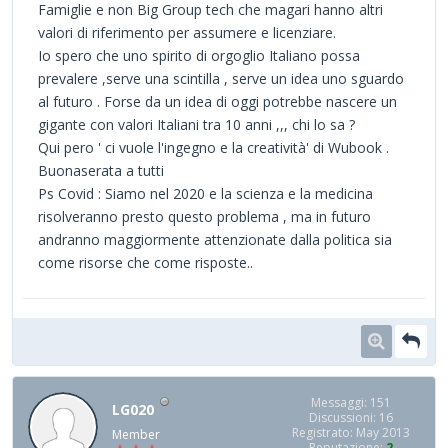
Famiglie e non Big Group tech che magari hanno altri
valori di riferimento per assumere e licenziare.
Io spero che uno spirito di orgoglio Italiano possa
prevalere ,serve una scintilla , serve un idea uno sguardo
al futuro . Forse da un idea di oggi potrebbe nascere un
gigante con valori Italiani tra 10 anni ,,, chi lo sa ?
Qui pero ' ci vuole l'ingegno e la creatività' di Wubook .
Buonaserata a tutti
Ps Covid : Siamo nel 2020 e la scienza e la medicina
risolveranno presto questo problema , ma in futuro
andranno maggiormente attenzionate dalla politica sia
come risorse che come risposte..
Messaggi: 151
LG020
Discussioni: 16
Registrato: May 2013
Member
Reputazione:
2