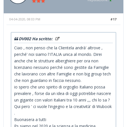
04-04-2020, 08:03 PM
#17
DV002 Ha scritto:
Ciao , non penso che la Clientela andrà' altrove ,
perché' noi siamo l'ITALIA unica al mondo. Direi
anche che le strutture alberghiere per ora non
licenziano nessuno perché sono gestite da Famiglie
che lavorano con altre Famiglie e non big group tech
che non guardano in faccia nessuno.
io spero che uno spirito di orgoglio Italiano possa
prevalere , forse da un idea di oggi potrebbe nascere
un gigante con valori Italiani tra 10 anni ,,, chi lo sa ?
Qui pero ' ci vuole l'ingegno e la creatività' di Wubook
.
Buonasera a tutti
Ps siamo nel 2020 e la scienza e la medicina