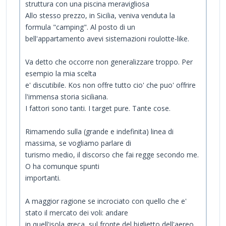
struttura con una piscina meravigliosa
Allo stesso prezzo, in Sicilia, veniva venduta la
formula "camping". Al posto di un
bell'appartamento avevi sistemazioni roulotte-like.
Va detto che occorre non generalizzare troppo. Per
esempio la mia scelta
e' discutibile. Kos non offre tutto cio' che puo' offrire
l'immensa storia siciliana.
I fattori sono tanti. I target pure. Tante cose.
Rimamendo sulla (grande e indefinita) linea di
massima, se vogliamo parlare di
turismo medio, il discorso che fai regge secondo me.
O ha comunque spunti
importanti.
A maggior ragione se incrociato con quello che e'
stato il mercato dei voli: andare
in quell'isola greca, sul fronte del biglietto dell'aereo,