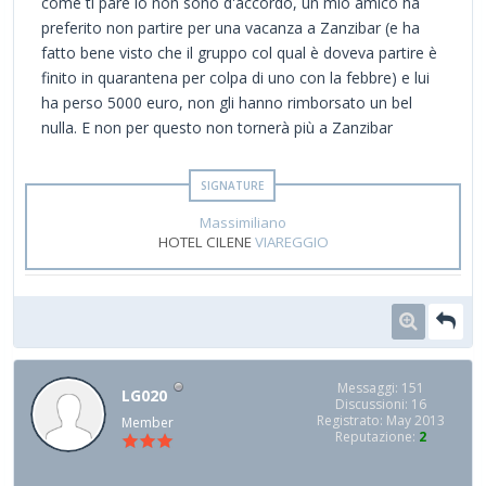
come ti pare io non sono d'accordo, un mio amico ha
preferito non partire per una vacanza a Zanzibar (e ha
fatto bene visto che il gruppo col qual è doveva partire è
finito in quarantena per colpa di uno con la febbre) e lui
ha perso 5000 euro, non gli hanno rimborsato un bel
nulla. E non per questo non tornerà più a Zanzibar
Massimiliano
HOTEL CILENE
VIAREGGIO
Messaggi: 151
LG020
Discussioni: 16
Registrato: May 2013
Member
Reputazione:
2