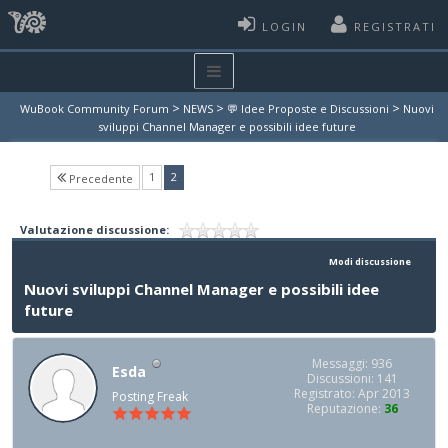
LOGIN
REGISTRATI
>
>
>
WuBook Community Forum
NEWS
💬 Idee Proposte e Discussioni
Nuovi
sviluppi Channel Manager e possibili idee future
(current)
1
2
Precedente
Valutazione discussione:
Modi discussione
Nuovi sviluppi Channel Manager e possibili idee
future
Messaggi: 936
Esda
Discussioni: 141
Registrato: Apr 2013
Posting Freak
Reputazione:
36