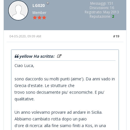
Messaggi: 151
LG020
Discussioni: 16
Registrato: May 2013
Member
Reputazione:
2
04-05-2020, 09:09 AM
#19
yellow Ha scritto:
Ciao Luca,
sono daccordo su molti punti (aime'). Da anni vado in
Grecia d'estate. Le strutture che
trovo sono decisamente piu' economiche. E piu'
qualitative.
Un anno volevamo provare ad andare in Sicilia.
Abbiamo cambiato rotta dopo un paio
d'ore di ricerca: alla fine siamo finiti a Kos, in una