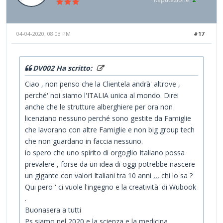
04-04-2020, 08:03 PM
#17
DV002 Ha scritto:
Ciao , non penso che la Clientela andrà' altrove ,
perché' noi siamo l'ITALIA unica al mondo. Direi
anche che le strutture alberghiere per ora non
licenziano nessuno perché sono gestite da Famiglie
che lavorano con altre Famiglie e non big group tech
che non guardano in faccia nessuno.
io spero che uno spirito di orgoglio Italiano possa
prevalere , forse da un idea di oggi potrebbe nascere
un gigante con valori Italiani tra 10 anni ,,, chi lo sa ?
Qui pero ' ci vuole l'ingegno e la creatività' di Wubook
.
Buonasera a tutti
Ps siamo nel 2020 e la scienza e la medicina