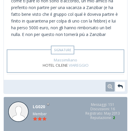
come ti pare io non sono d'accordo, un mio amico ha
preferito non partire per una vacanza a Zanzibar (e ha
fatto bene visto che il gruppo col qual è doveva partire è
finito in quarantena per colpa di uno con la febbre) e lui
ha perso 5000 euro, non gli hanno rimborsato un bel
nulla. E non per questo non tornerà più a Zanzibar
Massimiliano
HOTEL CILENE
VIAREGGIO
Messaggi: 151
LG020
Discussioni: 16
Registrato: May 2013
Member
Reputazione:
2