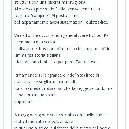
struttura con una piscina meravigliosa
Allo stesso prezzo, in Sicilia, veniva venduta la
formula "camping". Al posto di un
bell'appartamento avevi sistemazioni roulotte-like.
Va detto che occorre non generalizzare troppo. Per
esempio la mia scelta
e' discutibile. Kos non offre tutto cio' che puo' offrire
l'immensa storia siciliana.
I fattori sono tanti. I target pure. Tante cose.
Rimamendo sulla (grande e indefinita) linea di
massima, se vogliamo parlare di
turismo medio, il discorso che fai regge secondo me.
O ha comunque spunti
importanti.
A maggior ragione se incrociato con quello che e'
stato il mercato dei voli: andare
in quell'isola greca, sul fronte del biglietto dell'aereo,