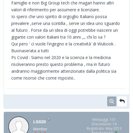
Famiglie e non Big Group tech che magari hanno altri
valori di riferimento per assumere e licenziare.
Io spero che uno spirito di orgoglio Italiano possa
prevalere ,serve una scintilla , serve un idea uno sguardo
al futuro . Forse da un idea di oggi potrebbe nascere un
gigante con valori Italiani tra 10 anni ,,, chi lo sa ?
Qui pero ' ci vuole l'ingegno e la creatività' di Wubook .
Buonaserata a tutti
Ps Covid : Siamo nel 2020 e la scienza e la medicina
risolveranno presto questo problema , ma in futuro
andranno maggiormente attenzionate dalla politica sia
come risorse che come risposte..
Messaggi: 151
LG020
Discussioni: 16
Registrato: May 2013
Member
Reputazione:
2