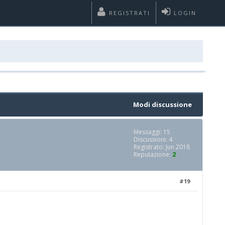
REGISTRATI
LOGIN
Modi discussione
Messaggi: 15
Discussioni: 4
Registrato: Jun 2018
Reputazione:
2
#19