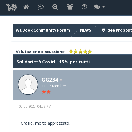
WuBook Community Forum
NEWS
💬 Idee Propost
Valutazione discussione:
Solidarietà Covid - 15% per tutti
GG234
Junior Member
03-30-2020, 04:33 PM
Grazie, molto apprezzato.