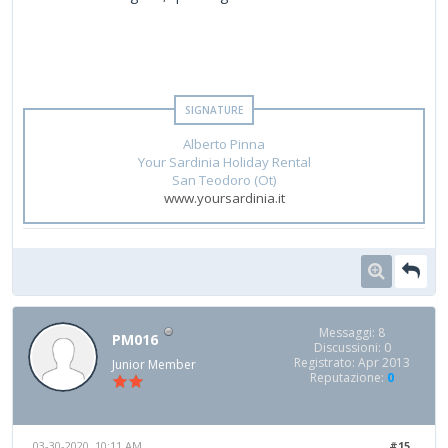
Alberto Pinna
Your Sardinia Holiday Rental
San Teodoro (Ot)
www.yoursardinia.it
Messaggi: 8
PM016
Discussioni: 0
Registrato: Apr 2013
Junior Member
Reputazione:
0
03-30-2020, 10:11 AM
#15