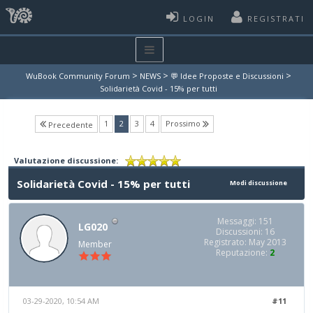
LOGIN
REGISTRATI
>
>
>
WuBook Community Forum
NEWS
💬 Idee Proposte e Discussioni
Solidarietà Covid - 15% per tutti
(current)
1
2
3
4
Prossimo
Precedente
Valutazione discussione:
Solidarietà Covid - 15% per tutti
Modi discussione
Messaggi: 151
LG020
Discussioni: 16
Registrato: May 2013
Member
Reputazione:
2
03-29-2020, 10:54 AM
#11