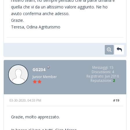
l'intero team, ho sempre pensato che la parte umana è
quella che vi da un altissimo valore aggiunto. Ne ho
avuto conferma anche adesso.
Grazie.
Teresa, Odina Agriturismo
Messaggi: 15
GG234
Discussioni: 4
Registrato: Jun 2018
Junior Member
Reputazione:
2
03-30-2020, 04:33 PM
#19
Grazie, molto apprezzato.