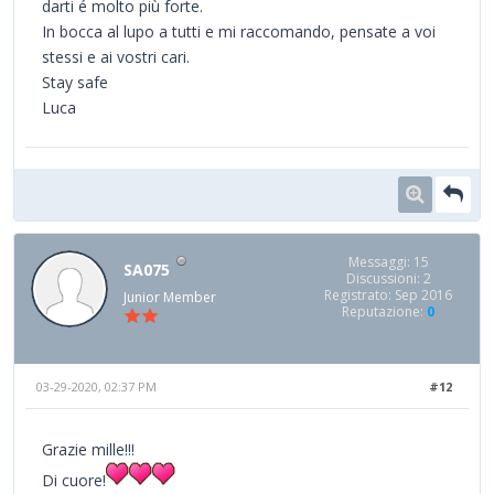
darti é molto più forte.
In bocca al lupo a tutti e mi raccomando, pensate a voi
stessi e ai vostri cari.
Stay safe
Luca
Messaggi: 15
SA075
Discussioni: 2
Registrato: Sep 2016
Junior Member
Reputazione:
0
03-29-2020, 02:37 PM
#12
Grazie mille!!!
Di cuore!