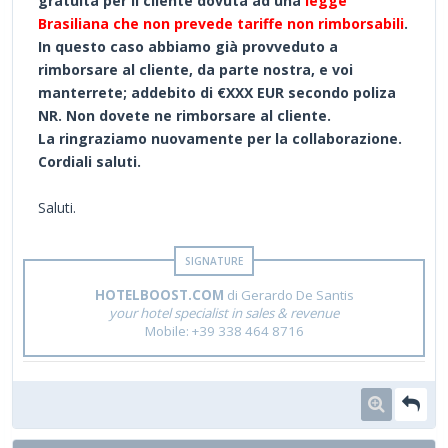
gratuita per il cliente dovuta ad una
legge
Brasiliana che non prevede tariffe non rimborsabili
.
In questo caso abbiamo già provveduto a
rimborsare al cliente, da parte nostra, e voi
manterrete; addebito di €XXX EUR secondo poliza
NR. Non dovete ne rimborsare al cliente.
La ringraziamo nuovamente per la collaborazione.
Cordiali saluti.
Saluti.
HOTELBOOST.COM
di Gerardo De Santis
your hotel specialist in sales & revenue
Mobile: +39 338 464 8716