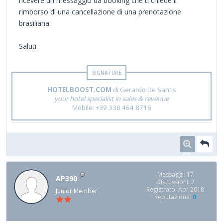
ricevere un messaggio da booking che ti chiede il
rimborso di una cancellazione di una prenotazione
brasiliana.
Saluti.
HOTELBOOST.COM
di Gerardo De Santis
your hotel specialist in sales & revenue
Mobile: +39 338 464 8716
Messaggi: 17
AP390
Discussioni: 2
Registrato: Apr 2018
Junior Member
Reputazione:
0