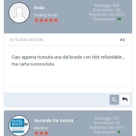
Messaggi: 936
Esda
Discussioni: 141
Registrato: Apr 2013
Posting Freak
Reputazione:
36
03-18-2020, 04:35 PM
#2
Ciao appena ricevuta una dal brasile con Not refundable ,
ma carta sconosciuta
Messaggi: 237
Gerardo De Santis
Discussioni: 50
Registrato: Apr 2013
Member
Reputazione:
4