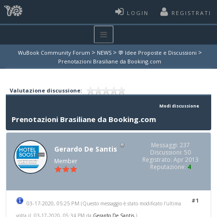
LOGIN
REGISTRATI
>
>
>
WuBook Community Forum
NEWS
💬 Idee Proposte e Discussioni
Prenotazioni Brasiliane da Booking.com
Valutazione discussione:
Modi discussione
Prenotazioni Brasiliane da Booking.com
Messaggi: 237
Gerardo De Santis
Discussioni: 50
Registrato: Apr 2013
Member
Reputazione:
4
#1
03-17-2020, 05:25 PM
(Questo messaggio è stato modificato l'ultima
volta il: 03-17-2020, 05:34 PM da
Gerardo De Santis
.)